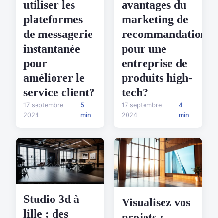
utiliser les
avantages du
plateformes
marketing de
de messagerie
recommandation
instantanée
pour une
pour
entreprise de
améliorer le
produits high-
service client?
tech?
17 septembre
5
17 septembre
4
2024
min
2024
min
Studio 3d à
Visualisez vos
lille : des
projets :