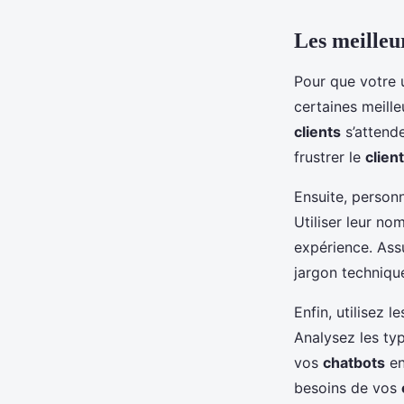
Les meilleu
Pour que votre u
certaines meille
clients
s’attend
frustrer le
client
Ensuite, person
Utiliser leur no
expérience. As
jargon techniqu
Enfin, utilisez l
Analysez les typ
vos
chatbots
en
besoins de vos