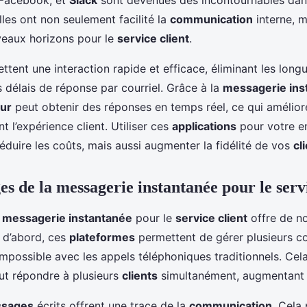
lles ont non seulement facilité la
communication
interne, m
veaux horizons pour le
service client
.
ttent une interaction rapide et efficace, éliminant les long
 délais de réponse par courriel. Grâce à la
messagerie ins
eur
peut obtenir des réponses en temps réel, ce qui amélior
 l’expérience client. Utiliser ces
applications
pour votre en
éduire les coûts, mais aussi augmenter la fidélité de vos
cl
s de la messagerie instantanée pour le servi
a
messagerie instantanée
pour le
service client
offre de n
 d’abord, ces
plateformes
permettent de gérer plusieurs co
 impossible avec les appels téléphoniques traditionnels. Cela
ut répondre à plusieurs
clients
simultanément, augmentant ai
sages
écrits offrent une trace de la
communication
. Cela