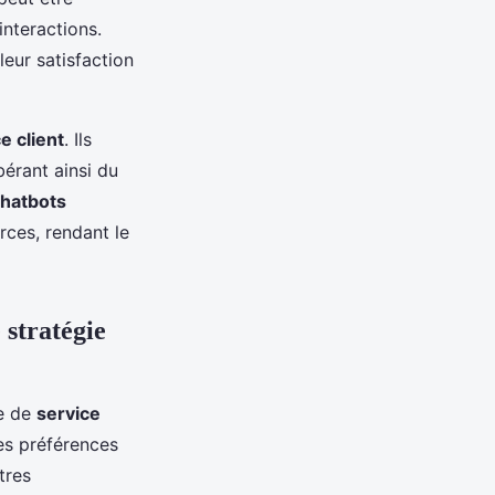
interactions.
eur satisfaction
e client
. Ils
érant ainsi du
hatbots
ces, rendant le
 stratégie
ie de
service
es préférences
tres