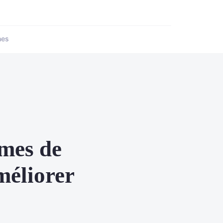
nes
rmes de
méliorer