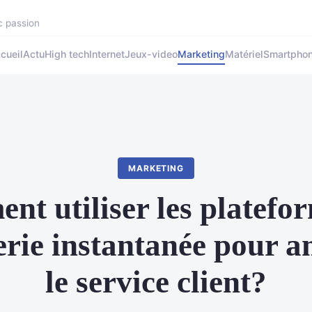
c passion
cueil
Actu
High tech
Internet
Jeux-video
Marketing
Matériel
Smartpho
MARKETING
t utiliser les platefo
rie instantanée pour a
le service client?