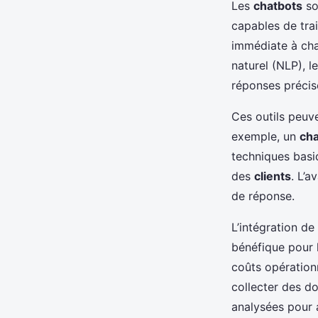
Les
chatbots
so
capables de trai
immédiate à c
naturel (NLP), l
réponses précis
Ces outils peuv
exemple, un
cha
techniques bas
des
clients
. L’a
de réponse.
L’intégration de
bénéfique pour 
coûts opération
collecter des d
analysées pour 