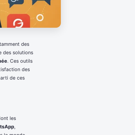
stamment des
e des solutions
née
. Ces outils
isfaction des
arti de ces
ont les
tsApp
,
ns le monde