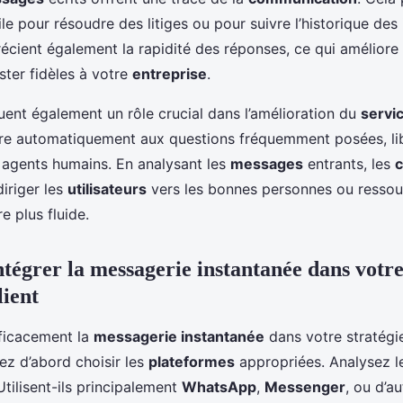
e pour résoudre des litiges ou pour suivre l’historique des 
cient également la rapidité des réponses, ce qui améliore l
ester fidèles à votre
entreprise
.
uent également un rôle crucial dans l’amélioration du
servic
e automatiquement aux questions fréquemment posées, lib
agents humains. En analysant les
messages
entrants, les
c
iriger les
utilisateurs
vers les bonnes personnes ou ressour
 plus fluide.
égrer la messagerie instantanée dans votre
lient
fficacement la
messagerie instantanée
dans votre stratég
ez d’abord choisir les
plateformes
appropriées. Analysez l
 Utilisent-ils principalement
WhatsApp
,
Messenger
, ou d’au