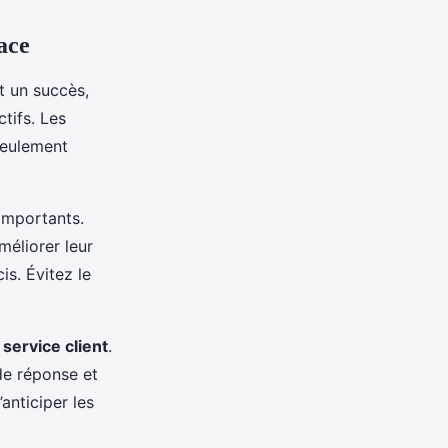
ace
t un succès,
tifs. Les
seulement
 importants.
méliorer leur
is. Évitez le
e
service client
.
de réponse et
nticiper les