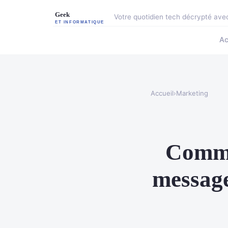
Votre quotidien tech décrypté ave
Ac
Accueil
›
Marketing
Commen
message