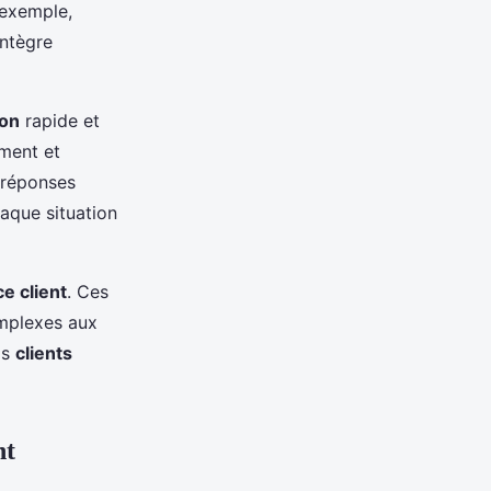
 exemple,
intègre
on
rapide et
ement et
e réponses
haque situation
ce client
. Ces
omplexes aux
os
clients
nt