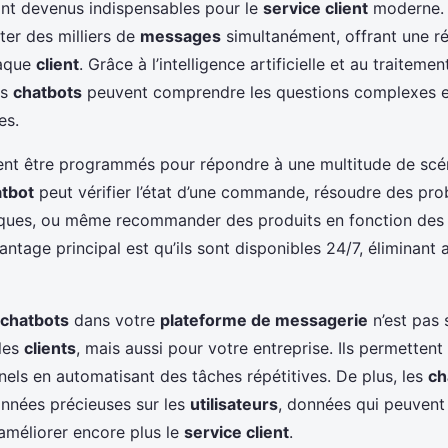
nt devenus indispensables pour le
service client
moderne. I
ter des milliers de
messages
simultanément, offrant une r
haque
client
. Grâce à l’intelligence artificielle et au traiteme
es
chatbots
peuvent comprendre les questions complexes et
es.
ent être programmés pour répondre à une multitude de scén
tbot
peut vérifier l’état d’une commande, résoudre des pr
iques, ou même recommander des produits en fonction des
vantage principal est qu’ils sont disponibles 24/7, éliminant a
chatbots
dans votre
plateforme de messagerie
n’est pas
les
clients
, mais aussi pour votre entreprise. Ils permettent
nels en automatisant des tâches répétitives. De plus, les
ch
onnées précieuses sur les
utilisateurs
, données qui peuvent 
améliorer encore plus le
service client
.