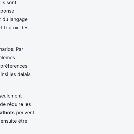
ls sont
éponse
nt du langage
 fournir des
arios. Par
oblèmes
 préférences
insi les délais
 seulement
 de réduire les
atbots
peuvent
ensuite être