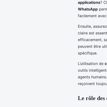
applications
? 
WhatsApp
perme
facilement avec
Ensuite, assure
claire est essen
efficacement, sa
peuvent être uti
spécifique.
L’utilisation de
c
outils intellige
agents humains. 
reçoivent toujo
Le rôle des 