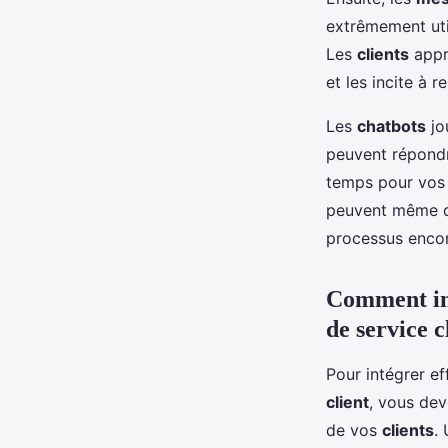
extrêmement util
Les
clients
appré
et les incite à r
Les
chatbots
jo
peuvent répondr
temps pour vos 
peuvent même d
processus encore
Comment int
de service c
Pour intégrer e
client
, vous dev
de vos
clients
.