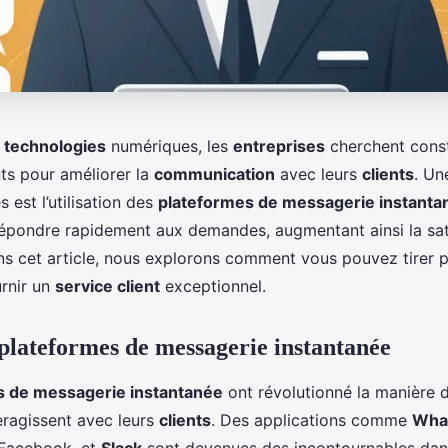
s
technologies
numériques, les
entreprises
cherchent con
s pour améliorer la
communication
avec leurs
clients
. Un
s est l’utilisation des
plateformes de messagerie instanta
épondre rapidement aux demandes, augmentant ainsi la sat
ns cet article, nous explorons comment vous pouvez tirer p
rnir un
service client
exceptionnel.
 plateformes de messagerie instantanée
s de messagerie instantanée
ont révolutionné la manière d
eragissent avec leurs
clients
. Des applications comme
Wha
Facebook, et
Slack
sont devenues des incontournables da