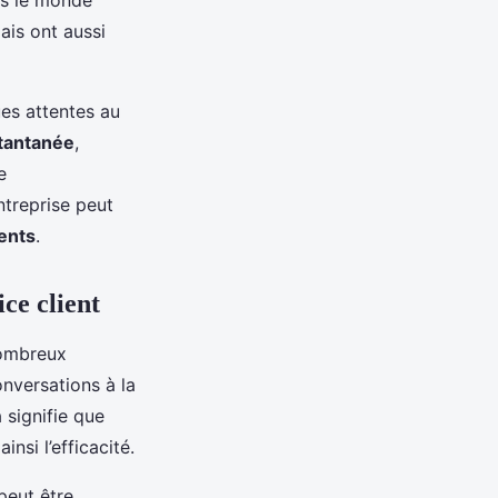
ais ont aussi
ues attentes au
tantanée
,
e
treprise peut
ients
.
ce client
ombreux
nversations à la
 signifie que
nsi l’efficacité.
 peut être