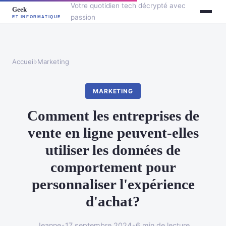
Votre quotidien tech décrypté avec
passion
Accueil
›
Marketing
MARKETING
Comment les entreprises de
vente en ligne peuvent-elles
utiliser les données de
comportement pour
personnaliser l'expérience
d'achat?
Jeanne
•
17 septembre 2024
•
6 min de lecture