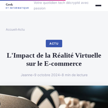
Votre quotidien tech décrypté avec
passion
Accueil
›
Actu
ACTU
L'Impact de la Réalité Virtuelle
sur le E-commerce
Jeanne
•
9 octobre 2024
•
8 min de lecture