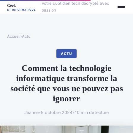
Votre quotidien tech décrypté avec
passion
Accueil
›
Actu
ACTU
Comment la technologie
informatique transforme la
société que vous ne pouvez pas
ignorer
Jeanne
•
9 octobre 2024
•
10 min de lecture