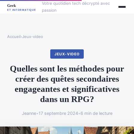
Votre quotidien tech décrypté avec
passion
Accueil
›
Jeux-video
JEUX-VIDEO
Quelles sont les méthodes pour
créer des quêtes secondaires
engageantes et significatives
dans un RPG?
Jeanne
•
17 septembre 2024
•
6 min de lecture