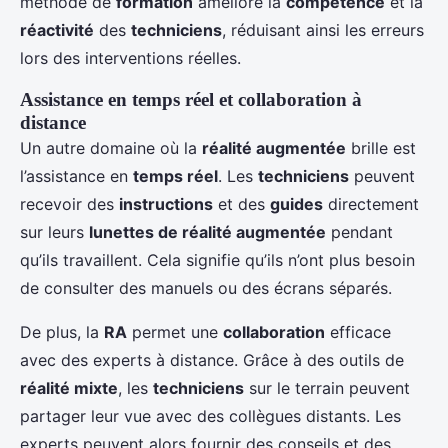
méthode de
formation
améliore la
compétence
et la
réactivité
des
techniciens
, réduisant ainsi les erreurs
lors des interventions réelles.
Assistance en temps réel et collaboration à
distance
Un autre domaine où la
réalité augmentée
brille est
l’assistance en
temps réel
. Les
techniciens
peuvent
recevoir des
instructions
et des
guides
directement
sur leurs
lunettes de réalité augmentée
pendant
qu’ils travaillent. Cela signifie qu’ils n’ont plus besoin
de consulter des manuels ou des écrans séparés.
De plus, la
RA
permet une
collaboration
efficace
avec des experts à distance. Grâce à des outils de
réalité mixte
, les
techniciens
sur le terrain peuvent
partager leur vue avec des collègues distants. Les
experts peuvent alors fournir des conseils et des