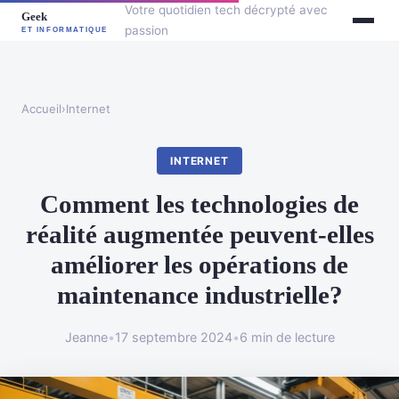
Votre quotidien tech décrypté avec
passion
Accueil
›
Internet
INTERNET
Comment les technologies de
réalité augmentée peuvent-elles
améliorer les opérations de
maintenance industrielle?
Jeanne
•
17 septembre 2024
•
6 min de lecture