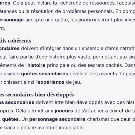
ires
. Cela peut inclure la recherche de ressources, l’acquis
tences ou la résolution de problèmes personnels. En com
ersonnage
accepte une quête, les
joueurs
seront plus inve
nt.
ifs cohérents
ondaires
doivent s’intégrer dans un ensemble d’arcs narrati
ut faire partie d’une histoire plus vaste, permettant aux
jo
éments de l’
histoire
principale ou des secrets cachés. Dan
plusieurs
quêtes secondaires
révèlent des aspects du pas
ichissant ainsi l’
expérience
de jeu.
s secondaires bien développés
s secondaires
doivent être bien développés avec des hist
ropres. Cela permet aux
joueurs
de s’attacher à eux et de s
s
quêtes
. Un
personnage secondaire
charismatique peut t
e banale en une aventure inoubliable.