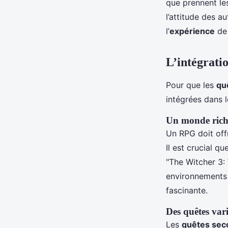
que prennent l
l’attitude des a
l’
expérience
de 
L’intégrati
Pour que les
qu
intégrées dans 
Un monde riche
Un RPG doit off
Il est crucial q
"The Witcher 3:
environnements 
fascinante.
Des quêtes vari
Les
quêtes sec