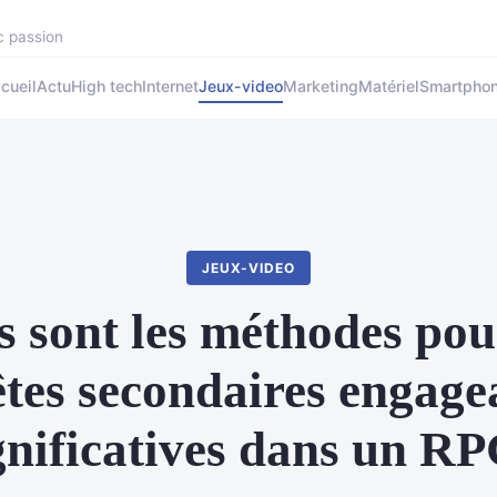
c passion
cueil
Actu
High tech
Internet
Jeux-video
Marketing
Matériel
Smartpho
JEUX-VIDEO
s sont les méthodes pou
tes secondaires engage
gnificatives dans un R