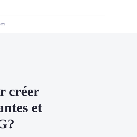
nes
r créer
antes et
PG?