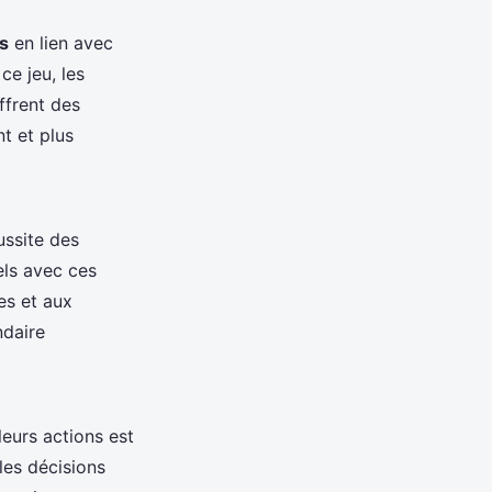
es
en lien avec
ce jeu, les
ffrent des
nt et plus
ussite des
els avec ces
es et aux
ndaire
eurs actions est
les décisions