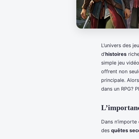
L’univers des je
d’
histoires
rich
simple jeu vidé
offrent non se
principale. Alo
dans un RPG? Pl
L’importanc
Dans n’importe 
des
quêtes sec