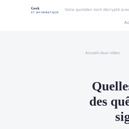
Votre quotidien tech décrypté ave
Ac
Accueil
›
Jeux-video
Quelle
des quê
si