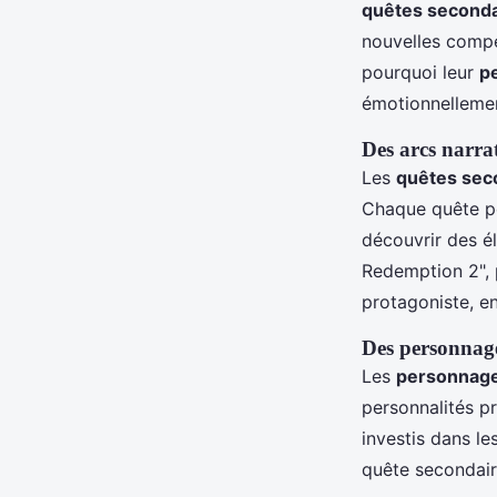
quêtes seconda
nouvelles compé
pourquoi leur
p
émotionnelleme
Des arcs narrat
Les
quêtes sec
Chaque quête pe
découvrir des él
Redemption 2", 
protagoniste, enr
Des personnage
Les
personnage
personnalités p
investis dans le
quête secondair