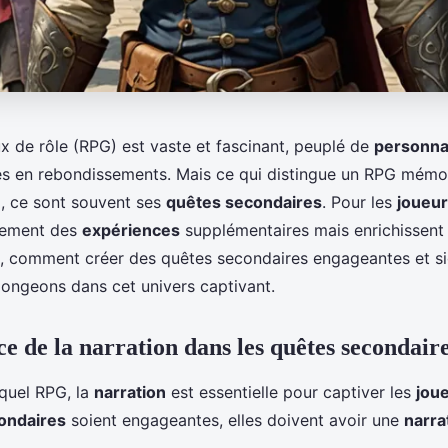
ux de rôle (RPG) est vaste et fascinant, peuplé de
personn
es en rebondissements. Mais ce qui distingue un RPG mémo
o, ce sont souvent ses
quêtes secondaires
. Pour les
joueu
ulement des
expériences
supplémentaires mais enrichissent a
rs, comment créer des quêtes secondaires engageantes et si
ongeons dans cet univers captivant.
e de la narration dans les quêtes secondair
quel RPG, la
narration
est essentielle pour captiver les
jou
ondaires
soient engageantes, elles doivent avoir une
narra