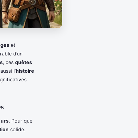
ages
et
rable d’un
rs
, ces
quêtes
ussi l’
histoire
gnificatives
es
eurs
. Pour que
tion
solide.