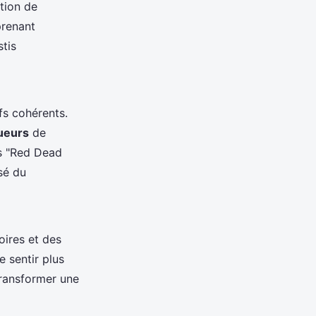
ition de
prenant
stis
fs cohérents.
ueurs
de
s "Red Dead
sé du
oires et des
e sentir plus
ransformer une