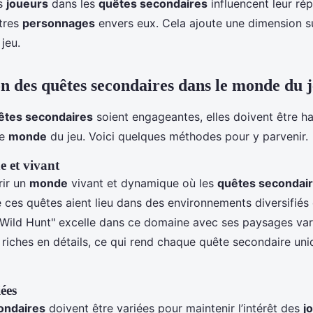
es
joueurs
dans les
quêtes secondaires
influencent leur rép
utres
personnages
envers eux. Cela ajoute une dimension s
jeu.
on des quêtes secondaires dans le monde du 
êtes secondaires
soient engageantes, elles doivent être 
le
monde
du jeu. Voici quelques méthodes pour y parvenir.
 et vivant
rir un
monde
vivant et dynamique où les
quêtes secondai
ue ces quêtes aient lieu dans des environnements diversifiés e
 Wild Hunt" excelle dans ce domaine avec ses paysages var
riches en détails, ce qui rend chaque quête secondaire uni
ées
ondaires
doivent être variées pour maintenir l’intérêt des
j