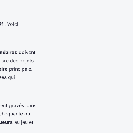
fi. Voici
ndaires
doivent
clure des objets
oire
principale.
ses qui
ent gravés dans
n choquante ou
oueurs
au jeu et