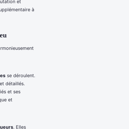
utation et
upplémentaire à
jeu
harmonieusement
res
se déroulent.
t détaillés.
iés et ses
que et
oueurs
. Elles