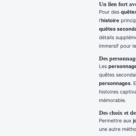
Un lien fort av
Pour des
quête
l’
histoire
princip
quêtes seconda
détails suppléme
immersif pour l
Des personnage
Les
personnag
quêtes secondai
personnages
. 
histoires capti
mémorable.
Des choix et d
Permettre aux
j
une autre métho